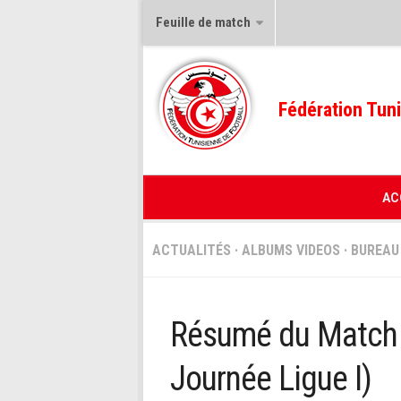
Feuille de match
Fédération Tuni
AC
ACTUALITÉS
·
ALBUMS VIDEOS
·
BUREAU
Résumé du Match 
Journée Ligue I)