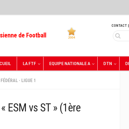
CONTACT
|
sienne de Football
CUEIL
LA FTF
EQUIPE NATIONALE A
DTN
D
 FÉDÉRAL
·
LIGUE 1
« ESM vs ST » (1ère