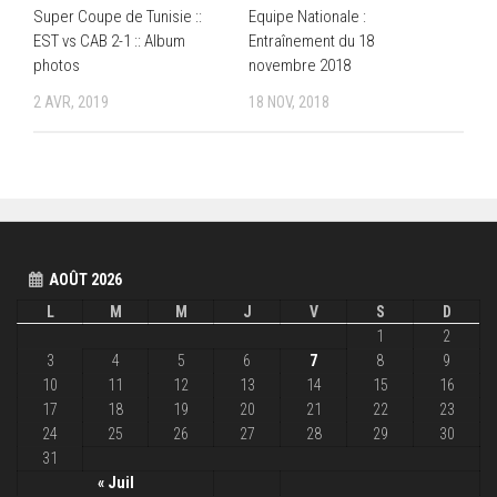
Super Coupe de Tunisie ::
Equipe Nationale :
EST vs CAB 2-1 :: Album
Entraînement du 18
photos
novembre 2018
2 AVR, 2019
18 NOV, 2018
AOÛT 2026
L
M
M
J
V
S
D
1
2
3
4
5
6
7
8
9
10
11
12
13
14
15
16
17
18
19
20
21
22
23
24
25
26
27
28
29
30
31
« Juil