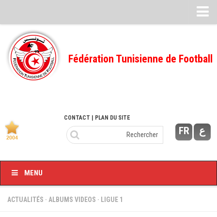
Feuille de match
FMI – 2022/2023
Fédération Tunisienne de Football
Ligue I – 2022/2023
FMI – 2021/2022
Ligue I – 2021/2022
FMI 2020/2021
CONTACT
| PLAN DU SITE
FR
ع
Ligue I – 2020/2021
FMI 2019/2020
Ligue I – 2019/2020
MENU
Ligue II – 2019/2020
Feuilles de match 2018/2019
ACTUALITÉS
·
ALBUMS VIDEOS
·
LIGUE 1
–Ligue I-