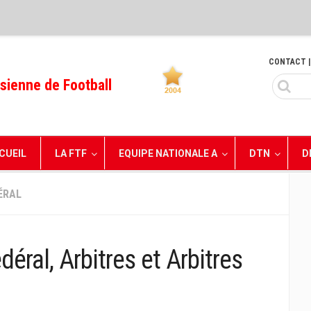
CONTACT
|
sienne de Football
CUEIL
LA FTF
EQUIPE NATIONALE A
DTN
D
ÉRAL
éral, Arbitres et Arbitres