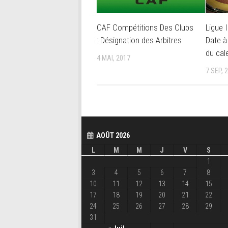
CAF Compétitions Des Clubs
Ligue I
: Désignation des Arbitres
Date à 
du cal
4 MAI, 2017
7 SEP, 
AOÛT 2026
L
M
M
J
V
S
1
3
4
5
6
7
8
10
11
12
13
14
15
17
18
19
20
21
22
24
25
26
27
28
29
31