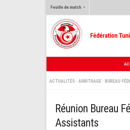
Feuille de match
Fédération Tuni
AC
ACTUALITÉS
·
ARBITRAGE
·
BUREAU FÉD
Réunion Bureau Féd
Assistants