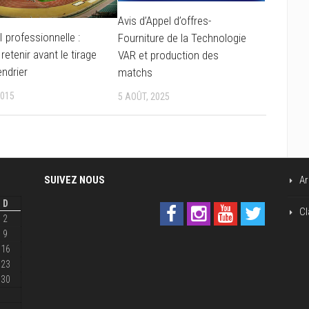
Avis d’Appel d’offres-
I professionnelle :
Fourniture de la Technologie
retenir avant le tirage
VAR et production des
endrier
matchs
2015
5 AOÛT, 2025
SUIVEZ NOUS
Ar
D
Cl
2
9
16
23
30