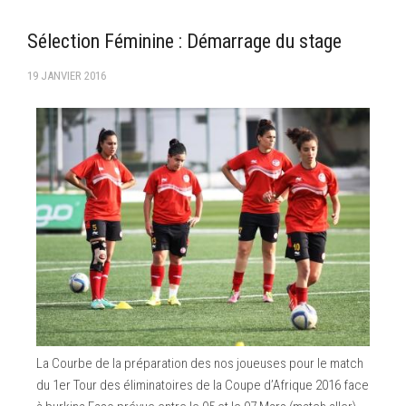
–Ligue II-
Sélection Féminine : Démarrage du stage
Feuille de match 2017/2018
19 JANVIER 2016
–Ligue I–
–Ligue II–
Feuille de match 2016/2017
-Ligue I-
-Ligue II-
-Ligue III-
La Courbe de la préparation des nos joueuses pour le match
du 1er Tour des éliminatoires de la Coupe d’Afrique 2016 face