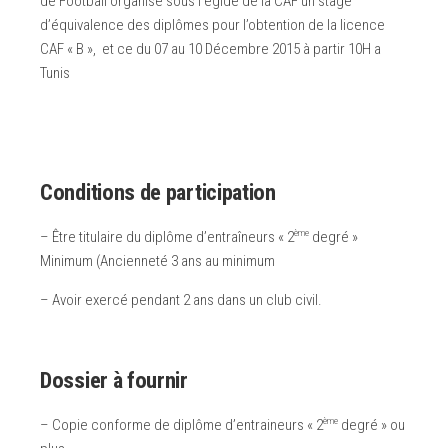
de Football organise sous l’égide de la CAF un stage
d’équivalence des diplômes pour l’obtention de la licence
CAF « B », et ce du 07 au 10 Décembre 2015 à partir 10H a
Tunis
Conditions de participation
ème
– Être titulaire du diplôme d’entraîneurs « 2
degré »
Minimum (Ancienneté 3 ans au minimum
– Avoir exercé pendant 2 ans dans un club civil.
Dossier à fournir
ème
– Copie conforme de diplôme d’entraineurs « 2
degré » ou