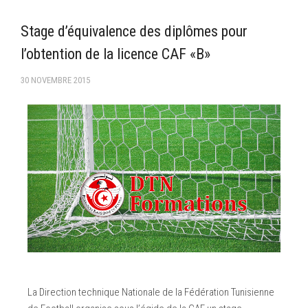
–Ligue II-
Stage d’équivalence des diplômes pour
Feuille de match 2017/2018
l’obtention de la licence CAF «B»
–Ligue I–
30 NOVEMBRE 2015
–Ligue II–
Feuille de match 2016/2017
-Ligue I-
-Ligue II-
-Ligue III-
La Direction technique Nationale de la Fédération Tunisienne