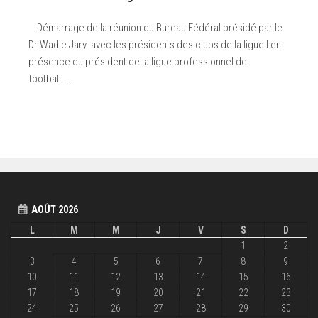
Démarrage de la réunion du Bureau Fédéral présidé par le
Dr Wadie Jary avec les présidents des clubs de la ligue I en
présence du président de la ligue professionnel de
football....
AOÛT 2026
L
M
M
J
V
S
D
1
2
3
4
5
6
7
8
9
10
11
12
13
14
15
16
17
18
19
20
21
22
23
24
25
26
27
28
29
30