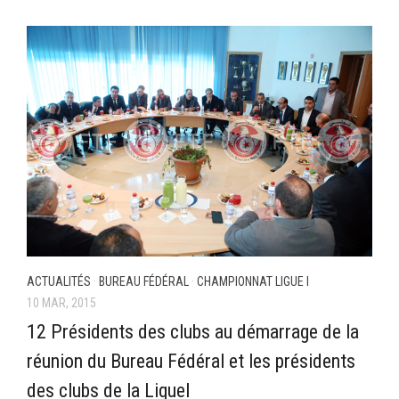
–Ligue II-
Feuille de match 2017/2018
–Ligue I–
–Ligue II–
Feuille de match 2016/2017
-Ligue I-
-Ligue II-
-Ligue III-
ACTUALITÉS
·
BUREAU FÉDÉRAL
·
CHAMPIONNAT LIGUE I
10 MAR, 2015
12 Présidents des clubs au démarrage de la
réunion du Bureau Fédéral et les présidents
des clubs de la LigueI