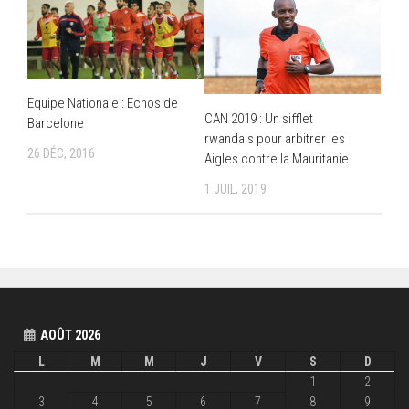
Equipe Nationale : Echos de
CAN 2019 : Un sifflet
Barcelone
rwandais pour arbitrer les
26 DÉC, 2016
Aigles contre la Mauritanie
1 JUIL, 2019
AOÛT 2026
L
M
M
J
V
S
D
1
2
3
4
5
6
7
8
9