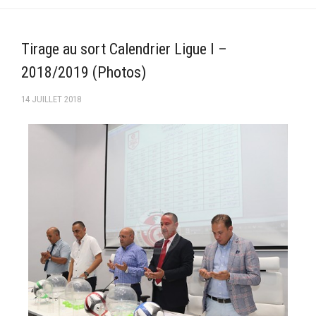
–Ligue II-
Feuille de match 2017/2018
Tirage au sort Calendrier Ligue I –
–Ligue I–
2018/2019 (Photos)
–Ligue II–
14 JUILLET 2018
Feuille de match 2016/2017
-Ligue I-
-Ligue II-
-Ligue III-