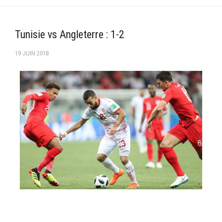
–Ligue II-
Feuille de match 2017/2018
Tunisie vs Angleterre : 1-2
–Ligue I–
19 JUIN 2018
–Ligue II–
Feuille de match 2016/2017
-Ligue I-
-Ligue II-
-Ligue III-