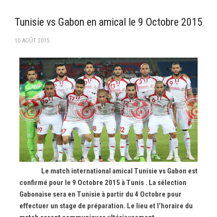
–Ligue II-
Tunisie vs Gabon en amical le 9 Octobre 2015
Feuille de match 2017/2018
10 AOÛT 2015
–Ligue I–
–Ligue II–
Feuille de match 2016/2017
-Ligue I-
-Ligue II-
-Ligue III-
Le match international amical Tunisie vs Gabon est
confirmé pour le 9 Octobre 2015 à Tunis . La sélection
Gabonaise sera en Tunisie à partir du 4 Octobre pour
effectuer un stage de préparation. Le lieu et l’horaire du