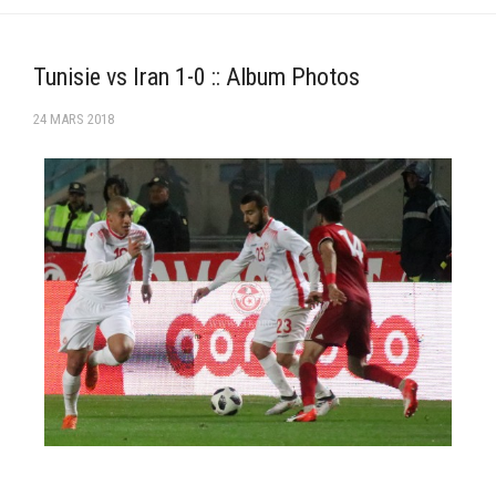
–Ligue II-
Feuille de match 2017/2018
Tunisie vs Iran 1-0 :: Album Photos
–Ligue I–
24 MARS 2018
–Ligue II–
Feuille de match 2016/2017
-Ligue I-
-Ligue II-
-Ligue III-