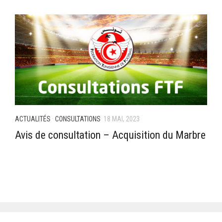
–Ligue II-
Feuille de match 2017/2018
–Ligue I–
–Ligue II–
Feuille de match 2016/2017
-Ligue I-
-Ligue II-
ACTUALITÉS
·
CONSULTATIONS
18 MAI, 2023
-Ligue III-
Avis de consultation – Acquisition du Marbre