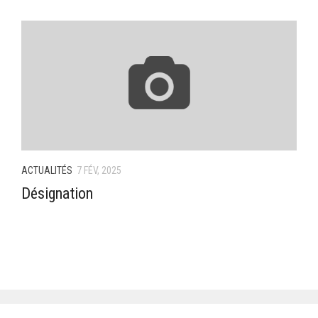
–Ligue II-
Feuille de match 2017/2018
–Ligue I–
–Ligue II–
Feuille de match 2016/2017
-Ligue I-
-Ligue II-
ACTUALITÉS
7 FÉV, 2025
-Ligue III-
Désignation