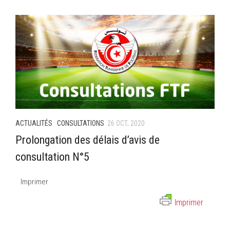
–Ligue II-
Feuille de match 2017/2018
–Ligue I–
–Ligue II–
Feuille de match 2016/2017
-Ligue I-
-Ligue II-
ACTUALITÉS
·
CONSULTATIONS
26 OCT, 2020
-Ligue III-
Prolongation des délais d’avis de
consultation N°5
Imprimer
Imprimer