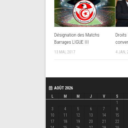
Désignation des Matchs
Droits
Barrages LIGUE III
conven
13 MAI, 2017
4 JAN, 
AOÛT 2026
L
M
M
J
V
S
1
3
4
5
6
7
8
10
11
12
13
14
15
17
18
19
20
21
22
24
25
26
27
28
29