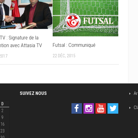
 TV : Signature de la
Futsal : Communiqué
tion avec Attasia TV
22 DÉC, 2015
2017
SUIVEZ NOUS
Ar
D
Cl
2
9
16
23
30