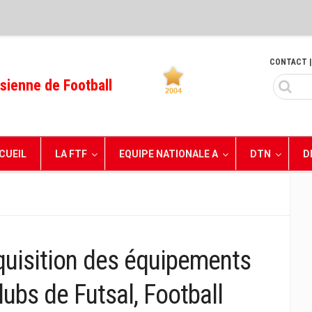
CONTACT
|
sienne de Football
CUEIL
LA FTF
EQUIPE NATIONALE A
DTN
D
uisition des équipements
lubs de Futsal, Football