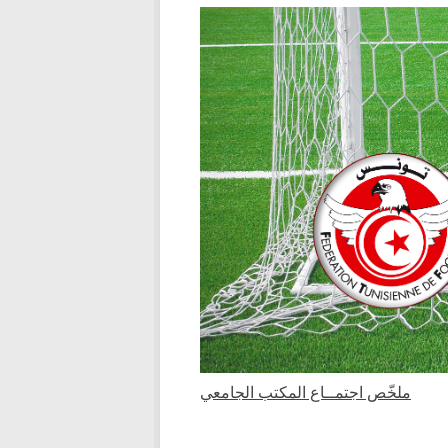
ملخّص اجتمــاع المكتب الجامع
ي