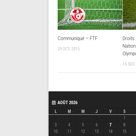
Communiqué – FTF
Droits
Nation
29 OCT, 2015
Olymp
15 SEP,
AOÛT 2026
L
M
M
J
V
S
1
3
4
5
6
7
8
10
11
12
13
14
15