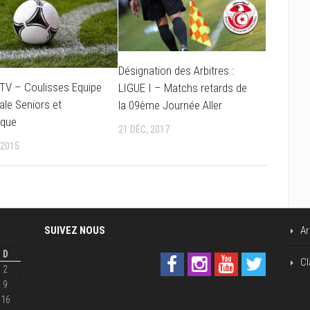
Désignation des Arbitres :
 TV – Coulisses Equipe
LIGUE I – Matchs retards de
ale Seniors et
la 09ème Journée Aller
ique
21 DÉC, 2017
 2015
SUIVEZ NOUS
Ar
D
Cl
2
9
16