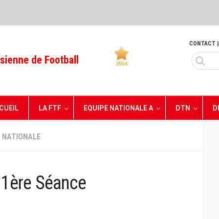
CONTACT
|
sienne de Football
CUEIL
LA FTF
EQUIPE NATIONALE A
DTN
D
E NATIONALE
: 1ère Séance