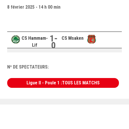
–Ligue II-
8 février 2025 - 14 h 00 min
Feuille de match 2017/2018
–Ligue I–
–Ligue II–
1-
CS Hammam-
CS Msaken
0
Feuille de match 2016/2017
Lif
-Ligue I-
-Ligue II-
Nº DE SPECTATEURS:
-Ligue III-
Ligue II - Poule 1 :TOUS LES MATCHS