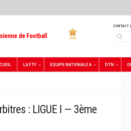
CONTACT
|
sienne de Football
CUEIL
LA FTF
EQUIPE NATIONALE A
DTN
D
bitres : LIGUE I — 3ème
»