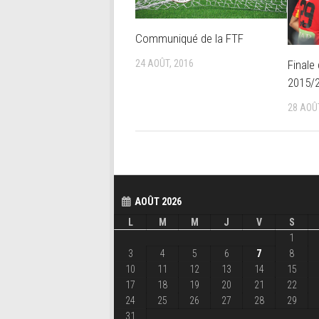
Communiqué de la FTF
Finale
24 AOÛT, 2016
2015/
28 AOÛ
AOÛT 2026
L
M
M
J
V
S
1
3
4
5
6
7
8
10
11
12
13
14
15
17
18
19
20
21
22
24
25
26
27
28
29
31