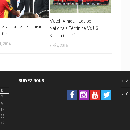
Match Amical : Equipe
 de la Coupe de Tunisie
Nationale Féminine Vs US
2016
Kélibia (0 – 1)
T, 2016
3 FÉV, 2016
SUIVEZ NOUS
Ar
D
Cl
2
9
16
23
30